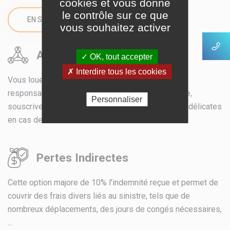
cookies et vous donne
le contrôle sur ce que
EN SAVOIR PLUS
vous souhaitez activer
Abandon de recours
✓ OK, tout accepter
✗ Interdire tous les cookies
Vous louez votre bâtiment? Afin d'être sûr que la
responsabilité de vos locataires soit bien couverte,
Personnaliser
souscrivez à cette option et évitez des situations délicates
en cas de sinistre.
Pertes Indirectes
Cette option majore de 10% l'indemnité reçue et permet de
couvrir des frais divers liés au sinistre, tels que de
nombreux déplacements, des jours de congés nécessaires,
...